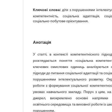
Ключові слова:
діти з порушеннями інтелекту
компетентність, соціальна адаптація, соці
соціально-побутове орієнтування.
Анотація
У статті, в контексті компетентнісного підхо
розглядається поняття «соціальна компетент
ключових смислових одиниць аналізуються су
підходи до питання соціальної адаптації та соціа
порушеннями інтелектуального розвитку. Ок
роботи з формування соціальної компетентност
умовах навчального закладу. Поруч з цим, на 
джерел, виокремлено основні напрямки 
освітнього середовища та виховної роботи із ш
порушенням.