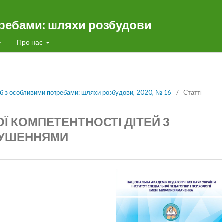
требами: шляхи розбудови
Про нас
сіб з особливими потребами: шляхи розбудови, 2020, № 16
/
Статті
 КОМПЕТЕНТНОСТІ ДІТЕЙ З
РУШЕННЯМИ