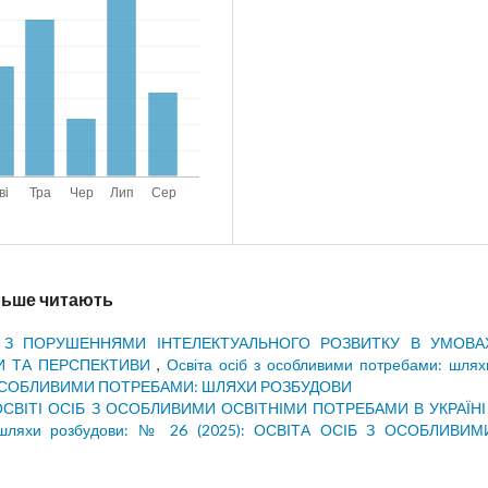
ільше читають
 З ПОРУШЕННЯМИ ІНТЕЛЕКТУАЛЬНОГО РОЗВИТКУ В УМОВА
И ТА ПЕРСПЕКТИВИ
,
Освіта осіб з особливими потребами: шлях
Б З ОСОБЛИВИМИ ПОТРЕБАМИ: ШЛЯХИ РОЗБУДОВИ
ОСВІТІ ОСІБ З ОСОБЛИВИМИ ОСВІТНІМИ ПОТРЕБАМИ В УКРАЇН
: шляхи розбудови: № 26 (2025): ОСВІТА ОСІБ З ОСОБЛИВИМ