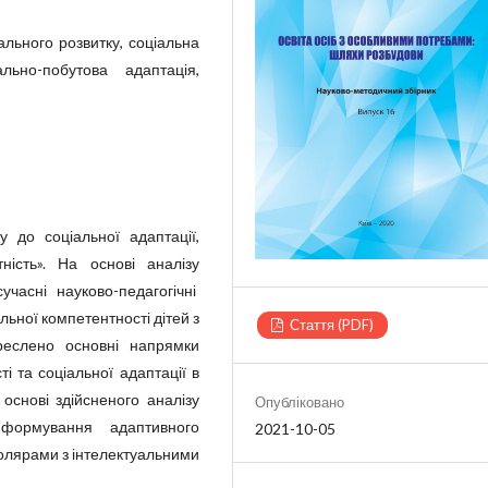
ального розвитку, соціальна
ально-побутова адаптація,
ду до соціальної адаптації,
ність». На основі аналізу
часні науково-педагогічні
льної компетентності дітей з
Стаття (PDF)
реслено основні напрямки
і та соціальної адаптації в
основі здійсненого аналізу
Опубліковано
формування адаптивного
2021-10-05
колярами з інтелектуальними