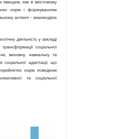
м явищем, яке в змістовому
льних норм і формуванням
альному аспекті – взаємодією
огічну діяльність у закладі
ю трансформації соціальної
тню, виховну, навчальну та
я соціальної адаптації, що
оприйнятих норм поведінки
нікативної та соціальної