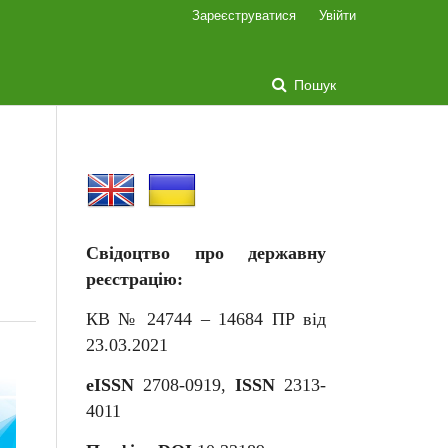
Зареєструватися
Увійти
Пошук
Свідоцтво про державну
реєстрацію:
КВ № 24744 – 14684
П
Р від
23.03.2021
eISSN
2708-0919,
ISSN
2313-
4011