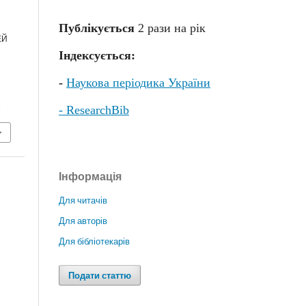
Публікується
2 раз
и
на рік
ЕЙ
Індексується:
-
Наукова періодика України
2
- ResearchBib
Інформація
Для читачів
Для авторів
Для бібліотекарів
Подати статтю