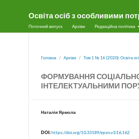
Освіта осіб з особливими по
Поточний випуск
Архіви
Редакційна політика
Головна
/
Архіви
/
Том 1 № 16 (2020): Освіта о
ФОРМУВАННЯ СОЦІАЛЬНОЇ
ІНТЕЛЕКТУАЛЬНИМИ ПО
Наталія Ярмола
DOI:
https://doi.org/10.33189/epsn.v1i16.162