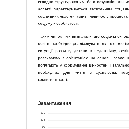
складно структурованим, багатофункціональни
аспекті характеризується засвоєнням соціа
соціальних якостей, умінь і навичок; у процесу
соціуму й особистості.
Таким чином, ми визначили, що соціально-педаг
освіти необхідно реалізовувати як технологі
ситуації розвитку дитини в педагогічну, осві
розвиваючу з орієнтацією на основні завданн
полягають у формуванні цінностей і загальн
необхідних для життя в суспільстві, кому
компетентності.
Завантаження