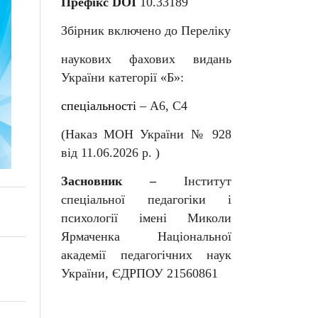
Префікс DOI
10.33189
Збірник включено до Переліку
наукових фахових видань
України категорії «Б»:
спеціальності
–
А6, С4
(Наказ МОН України № 92
8
від
11
.06.202
6
р. )
Засновник –
Інститут
спеціальної педагогіки і
психології імені Миколи
Ярмаченка Національної
академії педагогічних наук
України, ЄДРПОУ 21560861