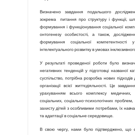
Визначено завдання подальшого досліджен
зокрема питання про структуру і функції, шл
формування і функціонування соціальної компе
онтогенезу особистості, а також, дослідже
формування соціальної компетентності
інтелектуального розвитку в умовах інклюзивног
У результаті проведеної роботи було виз
негативних тенденцій у підготовці названої кат
суспільство, потрібна розробка нових підходів 
організації всієї життєдіяльності. Це завда
урахуванням всього комплексу медичних, пе
соціальних, соціально-психологічних проблем,
захисту дітей з особливими потребами, їх навча
та адаптації в соціальне середовище.
В свою чергу, нами було підтверджено, що с