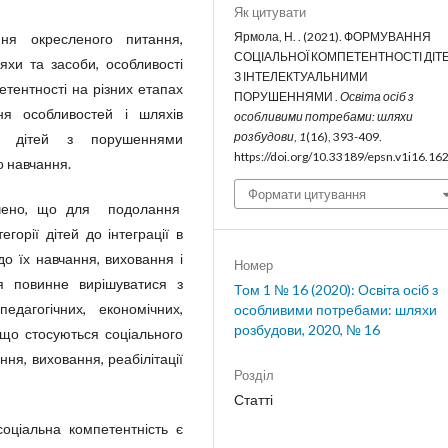
Як цитувати
Ярмола, Н. . (2021). ФОРМУВАННЯ
ня окресленого питання,
СОЦІАЛЬНОЇ КОМПЕТЕНТНОСТІ ДІТ
яхи та засоби, особливості
З ІНТЕЛЕКТУАЛЬНИМИ
тентності на різних етапах
ПОРУШЕННЯМИ .
Освіта осіб з
ння особливостей і шляхів
особливими потребами: шляхи
розбудови
,
1
(16), 393-409.
 у дітей з порушеннями
https://doi.org/10.33189/epsn.v1i16.16
о навчання.
Формати цитування
начено, що для подолання
егорії дітей до інтеграції в
до їх навчання, виховання і
Номер
ння повинне вирішуватися з
Том 1 № 16 (2020): Освіта осіб з
дагогічних, економічних,
особливими потребами: шляхи
розбудови, 2020, № 16
 що стосуються соціального
ння, виховання, реабілітації
Розділ
Статті
оціальна компетентність є