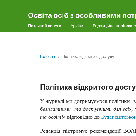
Освіта осіб з особливими по
Поточний випуск
Архіви
Редакційна політика
Головна
/
Політика відкритого доступу
Політика відкритого дост
У журналі ми дотримуємося політики в
безплатними та доступними для всіх, х
та освіті
» відповідно до
Будапештської
Редакція підтримує рекомендації BOA