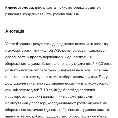
Ключові слова:
діти, глухота, психомоторика, розвиток,
рівновага, координованість, рухова пам’ять
Анотація
У статті поданні результати дослідження показників розвитку
психомоторики глухих дітей 7-10 років і з’ясовані характерні
особливості їх прояву порівняно з їх однолітками зі
збереженим слухом. Встановлено, що у глухих дітей 7-10 років
розвиток психомоторної функції відбувається більш повільно
порівняно з їхніми однолітками зі збереженим слухом. Так, у
дослідженні виявлено відставання показників психомоторної
функції глухих дітей 7-10 років (здібності до регуляції
просторово-часових і динамічних параметрів рухів,
орієнтування у просторі, координованості рухів, здібності до
збереження статичної і динамічної рівноваги, рухової пам’яті,
відчуття ритму, здібності до довільного розслаблення м’язів,