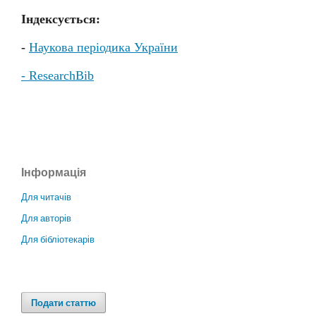
Індексується:
-
Наукова періодика України
- ResearchBib
Інформація
Для читачів
Для авторів
Для бібліотекарів
Подати статтю