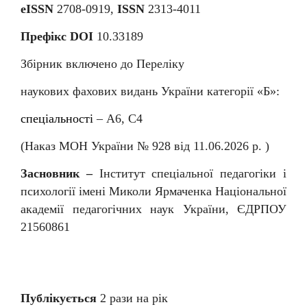
eISSN
2708-0919,
ISSN
2313-4011
Префікс DOI
10.33189
Збірник включено до Переліку
наукових фахових видань України категорії «Б»:
спеціальності
–
А6, С4
(Наказ МОН України № 92
8
від
11
.06.202
6
р. )
Засновник –
Інститут спеціальної педагогіки і
психології імені Миколи Ярмаченка Національної
академії педагогічних наук України, ЄДРПОУ
21560861
Публікується
2 раз
и
на рік