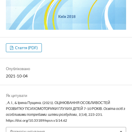
Стаття (PDF)
Опубліковано
2021-10-04
Як цитувати
, А. І., & Ірина Пущина. (2021). ОЦІНЮВАННЯ ОСОБЛИВОСТЕЙ
РОЗВИТКУ ПСИХОМОТОРИКИ ГЛУХИХ ДІТЕЙ 7-10 РОКІВ.
Освіта осіб з
особливими потребами: шляхи розбудови
,
1
(14), 223-231.
https://doi.org/10.33189/epsn.v1i14.62
Формати цитування