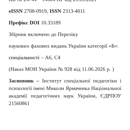
eISSN
2708-0919,
ISSN
2313-4011
Префікс DOI
10.33189
Збірник включено до Переліку
наукових фахових видань України категорії «Б»:
спеціальності
–
А6, С4
(Наказ МОН України № 92
8
від
11
.06.202
6
р. )
Засновник –
Інститут спеціальної педагогіки і
психології імені Миколи Ярмаченка Національної
академії педагогічних наук України, ЄДРПОУ
21560861