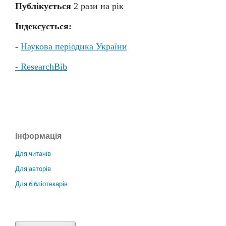
Публікується
2 раз
и
на рік
Індексується:
-
Наукова періодика України
- ResearchBib
Інформація
Для читачів
Для авторів
Для бібліотекарів