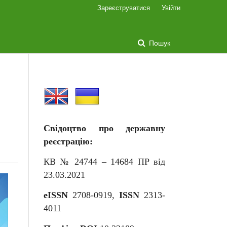
Зареєструватися
Увійти
Пошук
Свідоцтво про державну
реєстрацію:
КВ № 24744 – 14684
П
Р від
23.03.2021
eISSN
2708-0919,
ISSN
2313-
4011