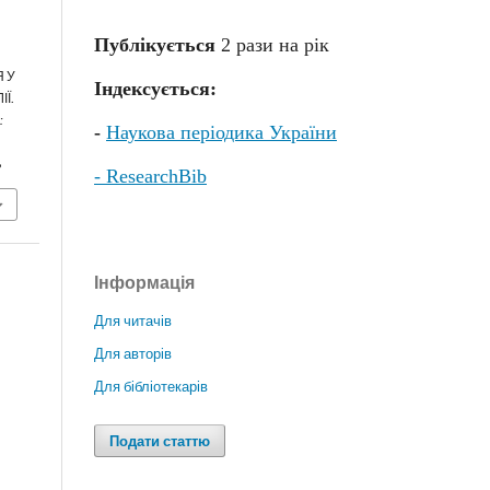
Публікується
2 раз
и
на рік
 У
Індексується:
Ї.
:
-
Наукова періодика України
8
- ResearchBib
Інформація
Для читачів
Для авторів
Для бібліотекарів
Подати статтю