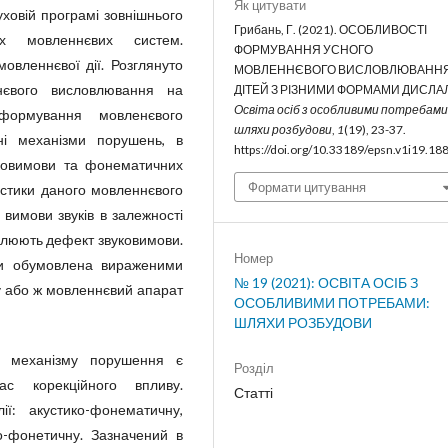
Як цитувати
ховій програмі зовнішнього
Грибань, Г. (2021). ОСОБЛИВОСТІ
х мовленнєвих систем.
ФОРМУВАННЯ УСНОГО
мовленнєвої дії. Розглянуто
МОВЛЕННЄВОГО ВИСЛОВЛЮВАННЯ
євого висловлювання на
ДІТЕЙ З РІЗНИМИ ФОРМАМИ ДИСЛАЛІ
Освіта осіб з особливими потребами
формування мовленєвого
шляхи розбудови
,
1
(19), 23-37.
ні механізми порушень, в
https://doi.org/10.33189/epsn.v1i19.18
уковимови та фонематичних
Формати цитування
стики даного мовленнєвого
вимови звуків в залежності
овлюють дефект звуковимови.
Номер
и обумовлена вираженими
№ 19 (2021): ОСВІТА ОСІБ З
у або ж мовленнєвий апарат
ОСОБЛИВИМИ ПОТРЕБАМИ:
ШЛЯХИ РОЗБУДОВИ
го механізму порушення є
Розділ
 корекційного впливу.
Статті
ї: акустико-фонематичну,
о-фонетичну. Зазначений в