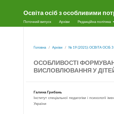
Освіта осіб з особливими по
Поточний випуск
Архіви
Редакційна політика
Головна
/
Архіви
/
№ 19 (2021): ОСВІТА ОСІ
ОСОБЛИВОСТІ ФОРМУВА
ВИСЛОВЛЮВАННЯ У ДІТЕЙ
Галина Грибань
Інститут спеціальної педагогіки і психології 
України