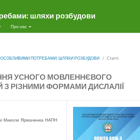
требами: шляхи розбудови
Про нас
Б З ОСОБЛИВИМИ ПОТРЕБАМИ: ШЛЯХИ РОЗБУДОВИ
/
Статті
ННЯ УСНОГО МОВЛЕННЄВОГО
 З РІЗНИМИ ФОРМАМИ ДИСЛАЛІЇ
імені Миколи Ярмаченка НАПН