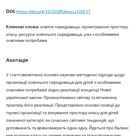
DOI:
https://doi.org/10.33189/epsn.v1i14.57
Ключові слова:
освітнє середовище, проектування простору
класу, ресурси освітнього середовища, учні з особливими
освітніми потребами
Анотація
У статті висвітлено основні науково-методичні підходи щодо
організації освітнього середовища для дітей з особливими
освітніми потребами згідно реалізації концепції Нової
української школи. Проаналізовано світову та вітчизняну
практику його реалізації. Представлено основні позиції до
гнучкої організації та зонування простору класу для дітей
означеної категорії, як сучасних світових тенденцій, що
доповнюють та врівноважують одна одну. Йдеться про баланс
між поділом класу на окремі осередки та трансформацією