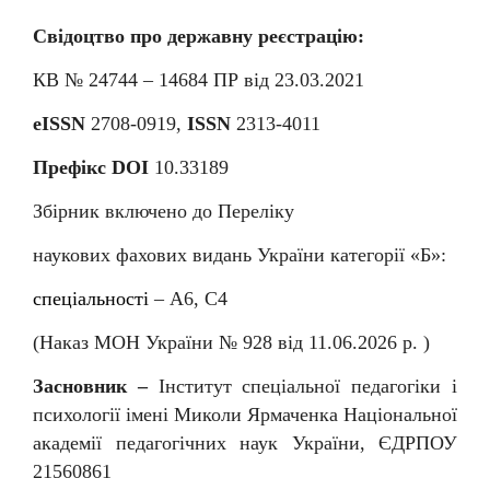
Свідоцтво про державну реєстрацію:
КВ № 24744 – 14684
П
Р від 23.03.2021
eISSN
2708-0919,
ISSN
2313-4011
Префікс DOI
10.33189
Збірник включено до Переліку
наукових фахових видань України категорії «Б»:
спеціальності
–
А6, С4
(Наказ МОН України № 92
8
від
11
.06.202
6
р. )
Засновник –
Інститут спеціальної педагогіки і
психології імені Миколи Ярмаченка Національної
академії педагогічних наук України, ЄДРПОУ
21560861