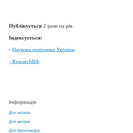
Публікується
2 раз
и
на рік
Індексується:
-
Наукова періодика України
- ResearchBib
Інформація
Для читачів
Для авторів
Для бібліотекарів